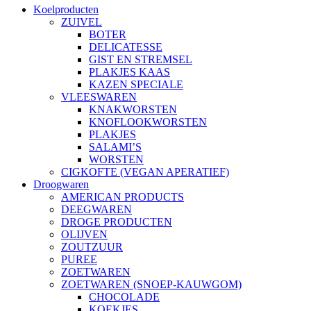
Koelproducten
ZUIVEL
BOTER
DELICATESSE
GIST EN STREMSEL
PLAKJES KAAS
KAZEN SPECIALE
VLEESWAREN
KNAKWORSTEN
KNOFLOOKWORSTEN
PLAKJES
SALAMI’S
WORSTEN
CIGKOFTE (VEGAN APERATIEF)
Droogwaren
AMERICAN PRODUCTS
DEEGWAREN
DROGE PRODUCTEN
OLIJVEN
ZOUTZUUR
PUREE
ZOETWAREN
ZOETWAREN (SNOEP-KAUWGOM)
CHOCOLADE
KOEKJES