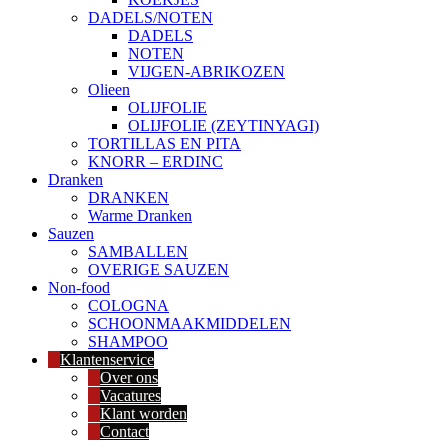
DADELS/NOTEN
DADELS
NOTEN
VIJGEN-ABRIKOZEN
Olieen
OLIJFOLIE
OLIJFOLIE (ZEYTINYAGI)
TORTILLAS EN PITA
KNORR – ERDINC
Dranken
DRANKEN
Warme Dranken
Sauzen
SAMBALLEN
OVERIGE SAUZEN
Non-food
COLOGNA
SCHOONMAAKMIDDELEN
SHAMPOO
Klantenservice
Over ons
Vacatures
Klant worden
Contact