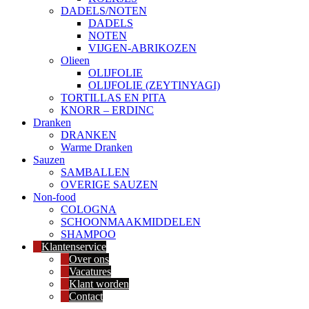
DADELS/NOTEN
DADELS
NOTEN
VIJGEN-ABRIKOZEN
Olieen
OLIJFOLIE
OLIJFOLIE (ZEYTINYAGI)
TORTILLAS EN PITA
KNORR – ERDINC
Dranken
DRANKEN
Warme Dranken
Sauzen
SAMBALLEN
OVERIGE SAUZEN
Non-food
COLOGNA
SCHOONMAAKMIDDELEN
SHAMPOO
Klantenservice
Over ons
Vacatures
Klant worden
Contact