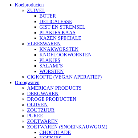
Koelproducten
ZUIVEL
BOTER
DELICATESSE
GIST EN STREMSEL
PLAKJES KAAS
KAZEN SPECIALE
VLEESWAREN
KNAKWORSTEN
KNOFLOOKWORSTEN
PLAKJES
SALAMI’S
WORSTEN
CIGKOFTE (VEGAN APERATIEF)
Droogwaren
AMERICAN PRODUCTS
DEEGWAREN
DROGE PRODUCTEN
OLIJVEN
ZOUTZUUR
PUREE
ZOETWAREN
ZOETWAREN (SNOEP-KAUWGOM)
CHOCOLADE
KOEKJES