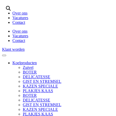
Ga
naar
Over ons
de
Vacatures
inhoud
Contact
Over ons
Vacatures
Contact
Klant worden
Koelproducten
Zuivel
BOTER
DELICATESSE
GIST EN STREMSEL
KAZEN SPECIALE
PLAKJES KAAS
BOTER
DELICATESSE
GIST EN STREMSEL
KAZEN SPECIALE
PLAKJES KAAS