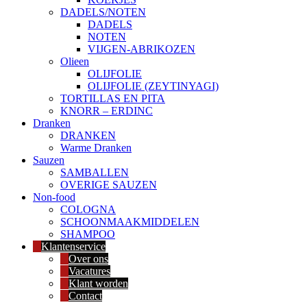
DADELS/NOTEN
DADELS
NOTEN
VIJGEN-ABRIKOZEN
Olieen
OLIJFOLIE
OLIJFOLIE (ZEYTINYAGI)
TORTILLAS EN PITA
KNORR – ERDINC
Dranken
DRANKEN
Warme Dranken
Sauzen
SAMBALLEN
OVERIGE SAUZEN
Non-food
COLOGNA
SCHOONMAAKMIDDELEN
SHAMPOO
Klantenservice
Over ons
Vacatures
Klant worden
Contact