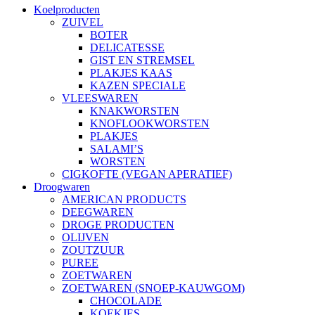
Koelproducten
ZUIVEL
BOTER
DELICATESSE
GIST EN STREMSEL
PLAKJES KAAS
KAZEN SPECIALE
VLEESWAREN
KNAKWORSTEN
KNOFLOOKWORSTEN
PLAKJES
SALAMI’S
WORSTEN
CIGKOFTE (VEGAN APERATIEF)
Droogwaren
AMERICAN PRODUCTS
DEEGWAREN
DROGE PRODUCTEN
OLIJVEN
ZOUTZUUR
PUREE
ZOETWAREN
ZOETWAREN (SNOEP-KAUWGOM)
CHOCOLADE
KOEKJES