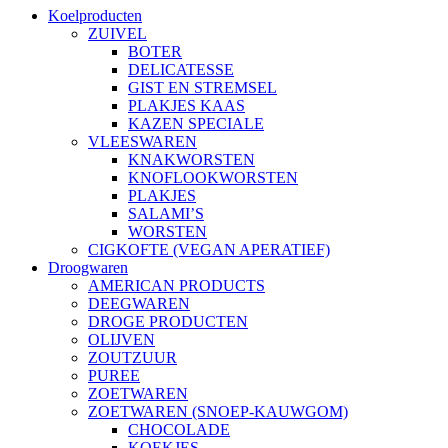
Koelproducten
ZUIVEL
BOTER
DELICATESSE
GIST EN STREMSEL
PLAKJES KAAS
KAZEN SPECIALE
VLEESWAREN
KNAKWORSTEN
KNOFLOOKWORSTEN
PLAKJES
SALAMI’S
WORSTEN
CIGKOFTE (VEGAN APERATIEF)
Droogwaren
AMERICAN PRODUCTS
DEEGWAREN
DROGE PRODUCTEN
OLIJVEN
ZOUTZUUR
PUREE
ZOETWAREN
ZOETWAREN (SNOEP-KAUWGOM)
CHOCOLADE
KOEKJES