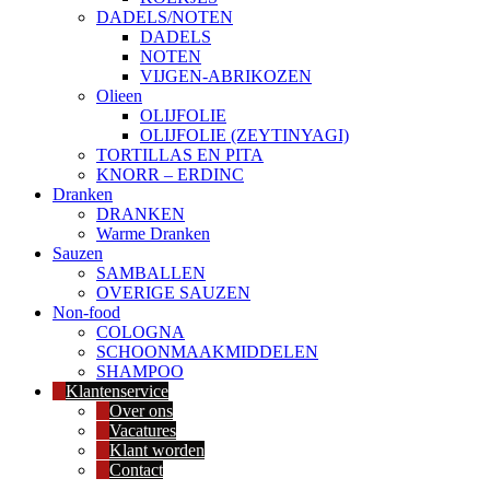
DADELS/NOTEN
DADELS
NOTEN
VIJGEN-ABRIKOZEN
Olieen
OLIJFOLIE
OLIJFOLIE (ZEYTINYAGI)
TORTILLAS EN PITA
KNORR – ERDINC
Dranken
DRANKEN
Warme Dranken
Sauzen
SAMBALLEN
OVERIGE SAUZEN
Non-food
COLOGNA
SCHOONMAAKMIDDELEN
SHAMPOO
Klantenservice
Over ons
Vacatures
Klant worden
Contact